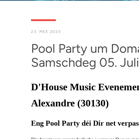
23. MEE 2025
Pool Party um Dom
Samschdeg 05. Jul
D'House Music Evenemen
Alexandre (30130)
Eng Pool Party déi Dir net verpass