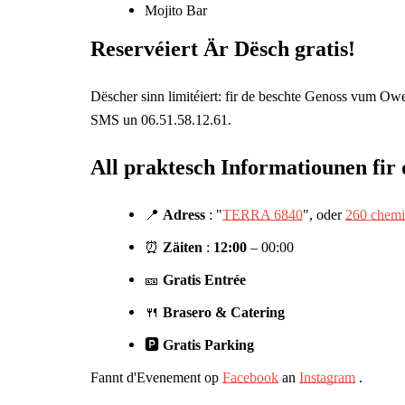
Mojito Bar
Reservéiert Är Dësch gratis!
Dëscher sinn limitéiert: fir de beschte Genoss vum Ow
SMS un 06.51
.58.12.61.
All praktesch Informatiounen fir 
📍
Adress
: "
TERRA 6840
", oder
260 chemi
⏰
Zäiten
:
12:00
– 00:00
🎫
Gratis Entrée
🍴
Brasero & Catering
🅿️
Gratis Parking
Fannt d'Evenement op
Facebook
an
Instagram
.