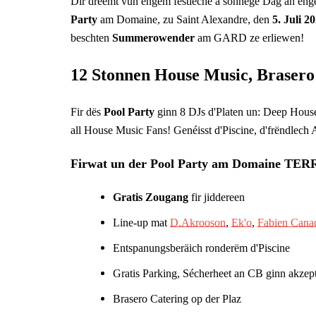
Dir dreemt vun engem festleche a sonnege Dag an en
Party
am Domaine, zu Saint Alexandre, den
5. Juli 2
beschten
Summerowender
am GARD ze erliewen!
12 Stonnen House Music, Brasero
Fir dës
Pool Party
ginn 8 DJs d'Platen un: Deep House
all House Music Fans! Genéisst d'Piscine, d'frëndlech A
Firwat un der Pool Party am Domaine TERR
Gratis Zougang
fir jiddereen
Line-up mat
D.Akrooson
,
Ek'o
,
Fabien Cana
Entspanungsberäich ronderëm d'Piscine
Gratis Parking, Sécherheet an CB ginn akzept
Brasero Catering op der Plaz